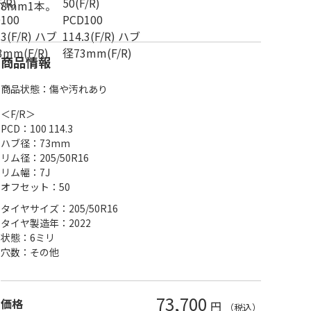
8mm1本。
商品情報
商品状態：傷や汚れあり
＜F/R＞
PCD：100 114.3
ハブ径：73mm
リム径：205/50R16
リム幅：7J
オフセット：50
タイヤサイズ：205/50R16
タイヤ製造年：2022
状態：6ミリ
穴数：その他
73,700
価格
円
（税込）