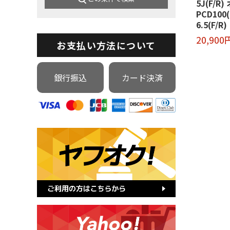
5J(F/R
PCD100
6.5(F/R)
20,900
お支払い方法について
銀行振込
カード決済