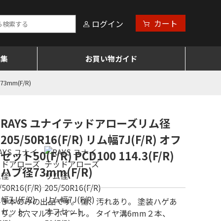
カート
ログイン
特集
お買い物ガイド
3mm(F/R)
RAYS ユナイテッドアローズリム径
205/50R16(F/R) リム幅7J(F/R) オフ
セット50(F/R) PCD100 114.3(F/R)
ハブ径73mm(F/R)
３本のみの出品です。 傷、汚れあり。 塗装ハゲあ
り。 8穴マルチホイール。 タイヤ溝6mm２本、