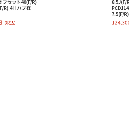
) オフセット40(F/R)
8.5J(F
(F/R) 4H ハブ径
PCD114
7.5(F/R)
円
124,3
（税込）