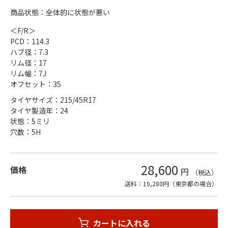
商品状態：全体的に状態が悪い
＜F/R＞
PCD：114.3
ハブ径：7.3
リム径：17
リム幅：7J
オフセット：35
タイヤサイズ：215/45R17
タイヤ製造年：24
状態：5ミリ
穴数：5H
28,600
価格
円
（税込）
送料：10,280円（東京都の場合）
カートに入れる