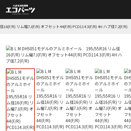
/R) リム幅7J(F/R) オフセット44(F/R) PCD114.3(F/R) 4H ハブ径7.2(F/R)